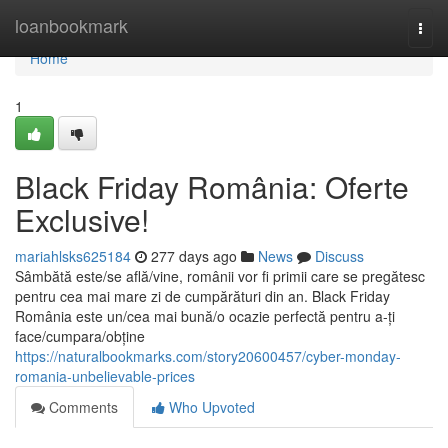
Home
loanbookmark
Togg
navi
Home
1
Black Friday România: Oferte
Exclusive!
mariahlsks625184
277 days ago
News
Discuss
Sâmbătă este/se află/vine, românii vor fi primii care se pregătesc
pentru cea mai mare zi de cumpărături din an. Black Friday
România este un/cea mai bună/o ocazie perfectă pentru a-ți
face/cumpara/obține
https://naturalbookmarks.com/story20600457/cyber-monday-
romania-unbelievable-prices
Comments
Who Upvoted