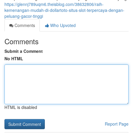
https://glennj789uqm6.theisblog.com/38632806/raih-
kemenangan-mudah-di-dollartoto-situs-slot-terpercaya-dengan-
peluang-gacor-tinggi
Comments
Who Upvoted
Comments
Submit a Comment
No HTML
HTML is disabled
Report Page