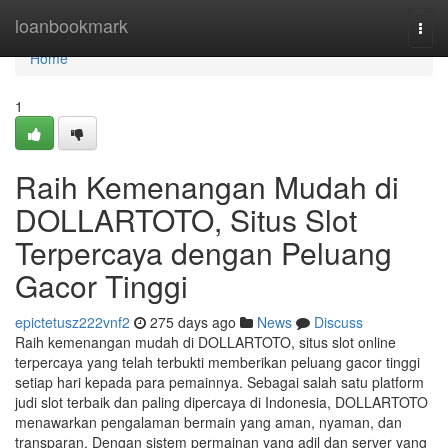
Home
loanbookmark
Togg
navi
Home
1
Raih Kemenangan Mudah di
DOLLARTOTO, Situs Slot
Terpercaya dengan Peluang
Gacor Tinggi
epictetusz222vnf2
275 days ago
News
Discuss
Raih kemenangan mudah di DOLLARTOTO, situs slot online
terpercaya yang telah terbukti memberikan peluang gacor tinggi
setiap hari kepada para pemainnya. Sebagai salah satu platform
judi slot terbaik dan paling dipercaya di Indonesia, DOLLARTOTO
menawarkan pengalaman bermain yang aman, nyaman, dan
transparan. Dengan sistem permainan yang adil dan server yang