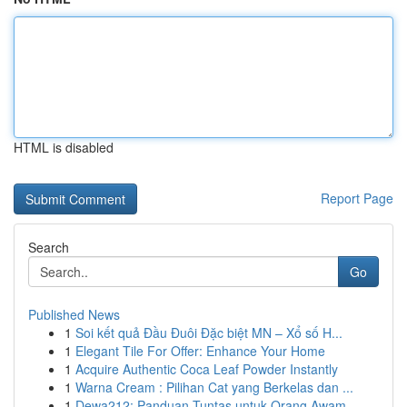
HTML is disabled
Report Page
Search
Go
Published News
1
Soi kết quả Đầu Đuôi Đặc biệt MN – Xổ số H...
1
Elegant Tile For Offer: Enhance Your Home
1
Acquire Authentic Coca Leaf Powder Instantly
1
Warna Cream : Pilihan Cat yang Berkelas dan ...
1
Dewa212: Panduan Tuntas untuk Orang Awam