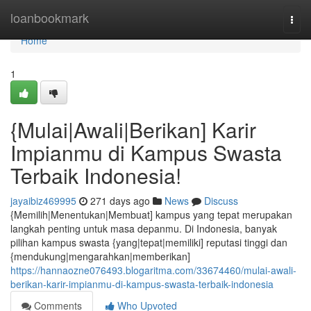
Home
loanbookmark
Togg
navi
Home
1
{Mulai|Awali|Berikan] Karir
Impianmu di Kampus Swasta
Terbaik Indonesia!
jayaibiz469995
271 days ago
News
Discuss
{Memilih|Menentukan|Membuat] kampus yang tepat merupakan
langkah penting untuk masa depanmu. Di Indonesia, banyak
pilihan kampus swasta {yang|tepat|memiliki] reputasi tinggi dan
{mendukung|mengarahkan|memberikan]
https://hannaozne076493.blogaritma.com/33674460/mulai-awali-
berikan-karir-impianmu-di-kampus-swasta-terbaik-indonesia
Comments
Who Upvoted