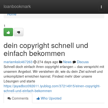
Home
loanbookmark
Togg
navi
Home
1
dein copyright schnell und
einfach bekommen
mariamkslc467263
274 days ago
News
Discuss
Schnell doch einfach ihren copyright erlangen – das verspricht mit
unserem Angebot. Wir verstehen dir, wie du dein Ziel schnell und
unkompliziert erreichen kannst. Findest mehr über unsere
Lösungen und starte
https://jayadbcc092611.iyublog.com/37214915/einen-copyright-
schnell-und-einfach-bekommen
Comments
Who Upvoted