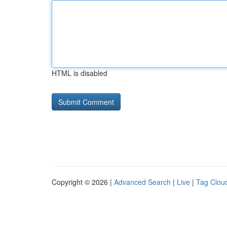
HTML is disabled
Copyright © 2026 |
Advanced Search
|
Live
|
Tag Clou