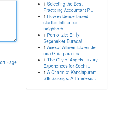
1
Selecting the Best
Practicing Accountant P...
1
How evidence-based
studies influences
neighborh...
1
Porno İzle: En İyi
Seçenekler Burada!
1
Asesor Alimenticio en de
una Guía para una ...
1
The City of Angels Luxury
ort Page
Experiences for Sophi...
1
A Charm of Kanchipuram
Silk Sarongs: A Timeless...