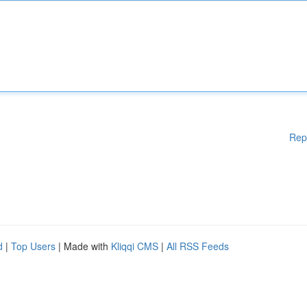
Rep
d
|
Top Users
| Made with
Kliqqi CMS
|
All RSS Feeds