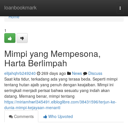
Home
loanbookmark
Togg
navi
Home
1
Mimpi yang Mempesona,
Harta Berlimpah
elijahqhrb249240
269 days ago
News
Discuss
Saat kita tidur, terkadang ada yang terasa beda. Seperti mimpi
tentang hutan ajaib yang penuh dengan keajaiban. Mimpi ini
seringkali menjadi perisai bahwa sesuatu yang indah akan
datang. Memang benar, mimpi tentang
https://miriamhwrl345491.elbloglibre.com/38431596/terjun-ke-
dunia-mimpi-kejayaan-menanti
Comments
Who Upvoted