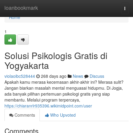
Home
loanbookmark
Togg
navi
Home
1
Solusi Psikologis Gratis di
Yogyakarta
violaoibc528444
268 days ago
News
Discuss
Apakah kamu merasa kecemasan akhir-akhir ini? Merasa sulit?
Jangan biarkan masalah mental menguasai hidupmu. Di Jogja,
ada banyak pilihan pertemuan psikologi gratis yang siap
membantu. Melalui program terpercaya,
https://chiaranrlr935396.wikimidpoint.com/user
Comments
Who Upvoted
Comments