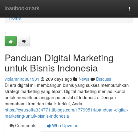
Home
loanbookmark
Togg
navi
Home
1
Panduan Digital Marketing
untuk Bisnis Indonesia
violamnnq881931
269 days ago
News
Discuss
Di era digital ini, membangun bisnis yang sukses membutuhkan
strategi marketing yang tepat. Digital marketing menjadi kunci
untuk menarik pelanggan potensial di Indonesia. Dengan
memahami tren dan teknik terkini, Anda
https://cyrusofta334771.ttblogs.com/17799514/panduan-digital-
marketing-untuk-bisnis-indonesia
Comments
Who Upvoted