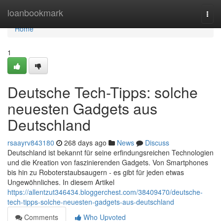
Home
loanbookmark
Togg
navi
Home
1
Deutsche Tech-Tipps: solche
neuesten Gadgets aus
Deutschland
rsaayrv843180
268 days ago
News
Discuss
Deutschland ist bekannt für seine erfindungsreichen Technologien
und die Kreation von faszinierenden Gadgets. Von Smartphones
bis hin zu Roboterstaubsaugern - es gibt für jeden etwas
Ungewöhnliches. In diesem Artikel
https://allentzut346434.bloggerchest.com/38409470/deutsche-
tech-tipps-solche-neuesten-gadgets-aus-deutschland
Comments
Who Upvoted