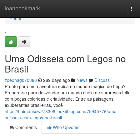
Home
loanbookmark
Togg
navi
Home
1
Uma Odisseia com Legos no
Brasil
zoednag070386
269 days ago
News
Discuss
Pronto para uma aventura épica no mundo mágico do Lego?
Prepare-se para desvendar um mundo cheio de surpresas feito
com peças coloridas e criatividade. Entre as paisagens
exuberantes brasileiras, você
https://haimahscw278308.look4blog.com/75945776/uma-
odisseia-com-legos-no-brasil
Comments
Who Upvoted