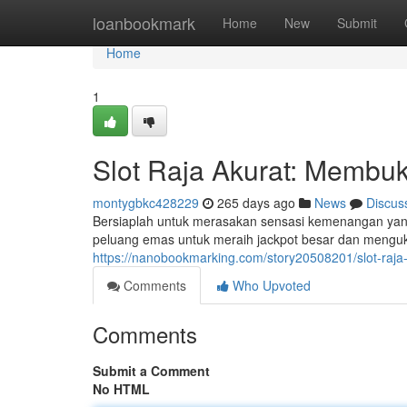
Home
loanbookmark
Home
New
Submit
Home
1
Slot Raja Akurat: Memb
montygbkc428229
265 days ago
News
Discus
Bersiaplah untuk merasakan sensasi kemenangan yang t
peluang emas untuk meraih jackpot besar dan mengu
https://nanobookmarking.com/story20508201/slot-ra
Comments
Who Upvoted
Comments
Submit a Comment
No HTML