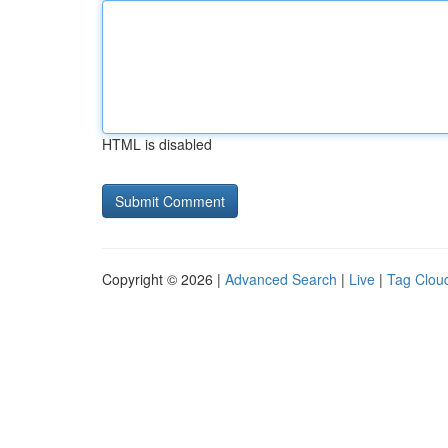
HTML is disabled
Copyright © 2026 |
Advanced Search
|
Live
|
Tag Clou