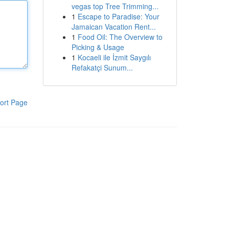
vegas top Tree Trimming...
1
Escape to Paradise: Your
Jamaican Vacation Rent...
1
Food Oil: The Overview to
Picking & Usage
1
Kocaeli ile İzmit Saygılı
Refakatçi Sunum...
ort Page