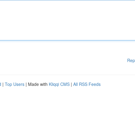
Rep
d
|
Top Users
| Made with
Kliqqi CMS
|
All RSS Feeds