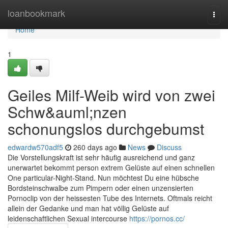
Home
loanbookmark
Togg
navi
Home
1
Geiles Milf-Weib wird von zwei
Schw&auml;nzen
schonungslos durchgebumst
edwardw570adf5
260 days ago
News
Discuss
Die Vorstellungskraft ist sehr häufig ausreichend und ganz
unerwartet bekommt person extrem Gelüste auf einen schnellen
One particular-Night-Stand. Nun möchtest Du eine hübsche
Bordsteinschwalbe zum Pimpern oder einen unzensierten
Pornoclip von der heissesten Tube des Internets. Oftmals reicht
allein der Gedanke und man hat völlig Gelüste auf
leidenschaftlichen Sexual intercourse
https://pornos.cc/