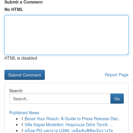
Submit a Comment
No HTML
HTML is disabled
Report Page
Search
Go
Published News
1
Boost Your Reach: A Guide to Press Release Dist...
1
Villa Kapısı Modelleri: Hoşunuza Göre Tercih ...
1
สล็อต PG แตกง่าย LG96: เคล็ดลับพิชิตเงินรางวัล