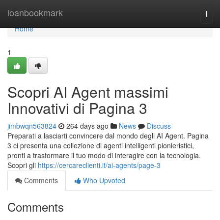
Home
loanbookmark
Togg
navi
Home
1
Scopri AI Agent massimi
Innovativi di Pagina 3
jimbwqn563824
264 days ago
News
Discuss
Preparati a lasciarti convincere dal mondo degli AI Agent. Pagina
3 ci presenta una collezione di agenti intelligenti pionieristici,
pronti a trasformare il tuo modo di interagire con la tecnologia.
Scopri gli
https://cercareclienti.it/ai-agents/page-3
Comments
Who Upvoted
Comments