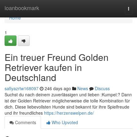
Home
loanbookmark
Togg
navi
Home
1
Ein treuer Freund Golden
Retriever kaufen in
Deutschland
safiyazrtw168097
246 days ago
News
Discuss
Suchst du nach deinem zuverlässigen und lieben :Kumpel:? Dann
ist der Golden Retriever möglicherweise die tolle Kombination für
dich. Diese liebevollsten Hunde sind bekannt für ihre Spielfreude
und ihr freundliches
https://herzenswelpen.de/
Comments
Who Upvoted