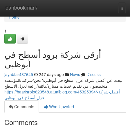
Home
loanbookmark
Togg
navi
Home
1
أرقى شركة برود أسطح في
أبوظبي
jayabfar487645
247 days ago
News
Discuss
تبحث عن أفضل شركة عزل اسطح في أبوظبي؟ نحن/شركتنا/المؤسسة
متخصصون في تقديم خدمات ممتازة/فائقة/رائعة لعزل الاسطح
https://haarisrolo823548.atualblog.com/45325394/أفضل-شركة-
عزل-أسطح-في-أبوظبي
Comments
Who Upvoted
Comments