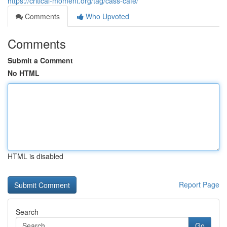
https://critical-moment.org/tag/cass-cafe/
Comments
Who Upvoted
Comments
Submit a Comment
No HTML
HTML is disabled
Report Page
Search
Go