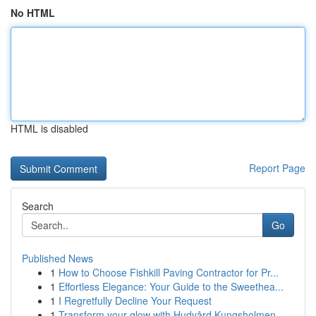
No HTML
HTML is disabled
Report Page
Search
Go
Published News
1
How to Choose Fishkill Paving Contractor for Pr...
1
Effortless Elegance: Your Guide to the Sweethea...
1
I Regretfully Decline Your Request
1
Transform your glow with Hudvård Kungsholmen