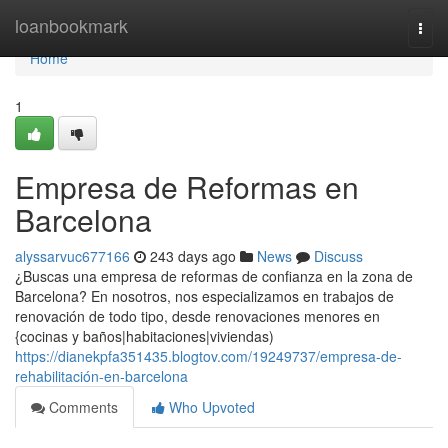
Home
loanbookmark
Togg
navi
Home
1
Empresa de Reformas en
Barcelona
alyssarvuc677166
243 days ago
News
Discuss
¿Buscas una empresa de reformas de confianza en la zona de
Barcelona? En nosotros, nos especializamos en trabajos de
renovación de todo tipo, desde renovaciones menores en
{cocinas y baños|habitaciones|viviendas)
https://dianekpfa351435.blogtov.com/19249737/empresa-de-
rehabilitación-en-barcelona
Comments
Who Upvoted