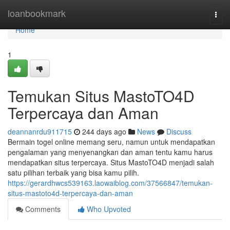
Home
loanbookmark
Togg
navi
Home
1
Temukan Situs MastoTO4D
Terpercaya dan Aman
deannanrdu911715
244 days ago
News
Discuss
Bermain togel online memang seru, namun untuk mendapatkan
pengalaman yang menyenangkan dan aman tentu kamu harus
mendapatkan situs terpercaya. Situs MastoTO4D menjadi salah
satu pilihan terbaik yang bisa kamu pilih.
https://gerardhwcs539163.laowaiblog.com/37566847/temukan-
situs-mastoto4d-terpercaya-dan-aman
Comments
Who Upvoted