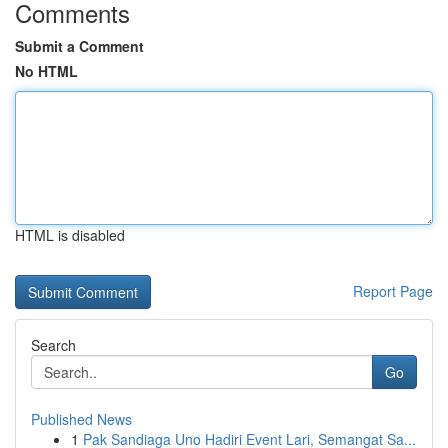
Comments
Submit a Comment
No HTML
HTML is disabled
Report Page
Search
Go
Published News
1
Pak Sandiaga Uno Hadiri Event Lari, Semangat Sa...