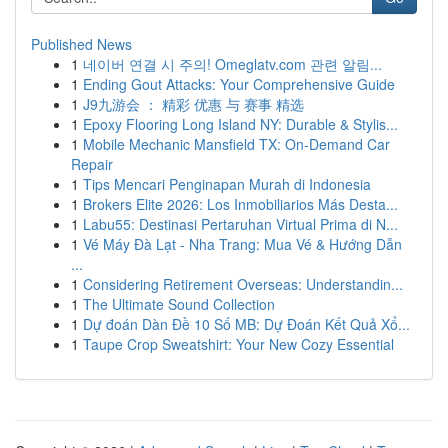
Published News
1
네이버 연결 시 주의! Omeglatv.com 관련 알림...
1
Ending Gout Attacks: Your Comprehensive Guide
1
J9九游会 ： 精彩 优惠 与 赛事 精选
1
Epoxy Flooring Long Island NY: Durable & Stylis...
1
Mobile Mechanic Mansfield TX: On-Demand Car
Repair
1
Tips Mencari Penginapan Murah di Indonesia
1
Brokers Elite 2026: Los Inmobiliarios Más Desta...
1
Labu55: Destinasi Pertaruhan Virtual Prima di N...
1
Vé Máy Đà Lạt - Nha Trang: Mua Vé & Hướng Dẫn
...
1
Considering Retirement Overseas: Understandin...
1
The Ultimate Sound Collection
1
Dự đoán Dàn Đề 10 Số MB: Dự Đoán Kết Quả Xổ...
1
Taupe Crop Sweatshirt: Your New Cozy Essential