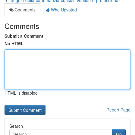
e-l-angolo-della-cartomanzia-consulti-veritieri-e-professionali
Comments
Who Upvoted
Comments
Submit a Comment
No HTML
HTML is disabled
Report Page
Search
Go