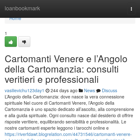
Home
loanbookmark
Togg
navi
Home
1
Cartomanti Venere e l’Angolo
della Cartomanzia: consulti
veritieri e professionali
vasilievichu123day1
244 days ago
News
Discuss
L’Angolo della Cartomanzia: dove nasce la vera connessione
spirituale Nel cuore di Cartomanti Venere, l’Angolo della
Cartomanzia è uno spazio dedicato all’ascolto, alla comprensione
e alla guida spirituale. Ogni consulto nasce dal desiderio di offrire
risposte veritiere, equilibrando sensibilità e professionalità. Le
nostre cartomanti esperte leggono i tarocchi online e
https://riverfdawt.blogrelation.com/44731546/cartomanti-venere-