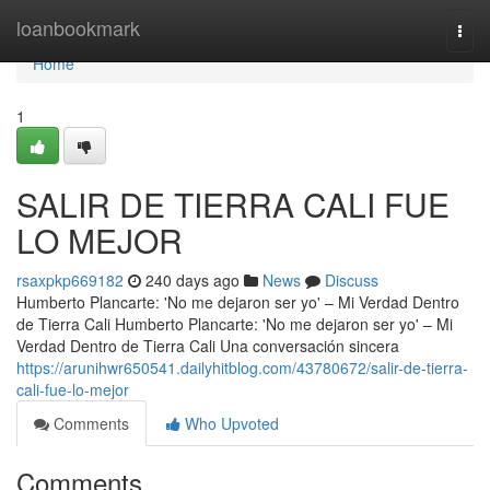
Home
loanbookmark
Togg
navi
Home
1
SALIR DE TIERRA CALI FUE
LO MEJOR
rsaxpkp669182
240 days ago
News
Discuss
Humberto Plancarte: 'No me dejaron ser yo' – Mi Verdad Dentro
de Tierra Cali Humberto Plancarte: 'No me dejaron ser yo' – Mi
Verdad Dentro de Tierra Cali Una conversación sincera
https://arunihwr650541.dailyhitblog.com/43780672/salir-de-tierra-
cali-fue-lo-mejor
Comments
Who Upvoted
Comments