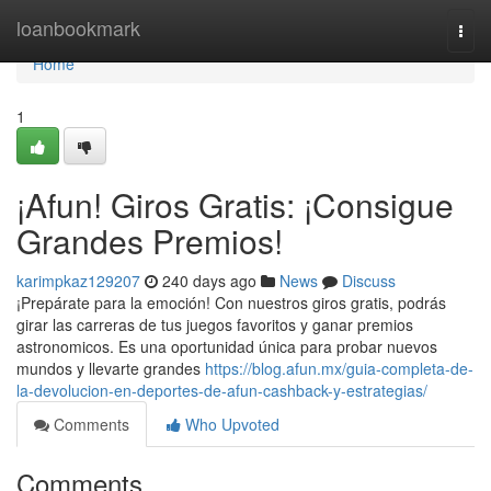
Home
loanbookmark
Togg
navi
Home
1
¡Afun! Giros Gratis: ¡Consigue
Grandes Premios!
karimpkaz129207
240 days ago
News
Discuss
¡Prepárate para la emoción! Con nuestros giros gratis, podrás
girar las carreras de tus juegos favoritos y ganar premios
astronomicos. Es una oportunidad única para probar nuevos
mundos y llevarte grandes
https://blog.afun.mx/guia-completa-de-
la-devolucion-en-deportes-de-afun-cashback-y-estrategias/
Comments
Who Upvoted
Comments