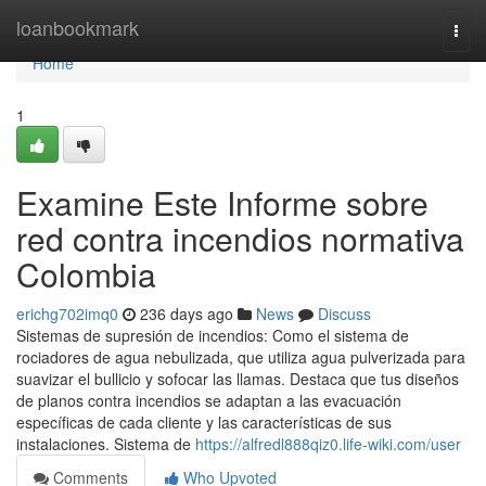
Home
loanbookmark
Togg
navi
Home
1
Examine Este Informe sobre
red contra incendios normativa
Colombia
erichg702imq0
236 days ago
News
Discuss
Sistemas de supresión de incendios: Como el sistema de
rociadores de agua nebulizada, que utiliza agua pulverizada para
suavizar el bullicio y sofocar las llamas. Destaca que tus diseños
de planos contra incendios se adaptan a las evacuación
específicas de cada cliente y las características de sus
instalaciones. Sistema de
https://alfredl888qiz0.life-wiki.com/user
Comments
Who Upvoted