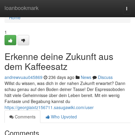
Home
loanbookmark
Togg
navi
Home
1
Erkenne deine Zukunft aus
dem Kaffeesatz
andrewvuau045869
236 days ago
News
Discuss
Willst du wissen, was dich in der nahen Zukunft erwartet? Dann
schau genau auf den Boden deiner Tasse! Der Espressoboden
hält viele Geheimnisse über dein Leben bereit. Mit ein wenig
Fantasie und Begabung kannst du
https://georgiaixtz156711.sasugawiki.com/user
Comments
Who Upvoted
Comments