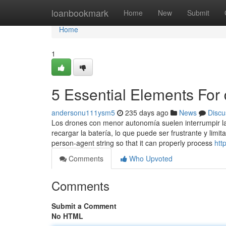
Home
loanbookmark
Home
New
Submit
Home
1
5 Essential Elements For d
andersonu111ysm5
235 days ago
News
Discu
Los drones con menor autonomía suelen interrumpir la
recargar la batería, lo que puede ser frustrante y limita
person-agent string so that it can properly process
htt
Comments
Who Upvoted
Comments
Submit a Comment
No HTML