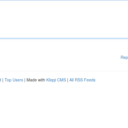
Rep
d
|
Top Users
| Made with
Kliqqi CMS
|
All RSS Feeds