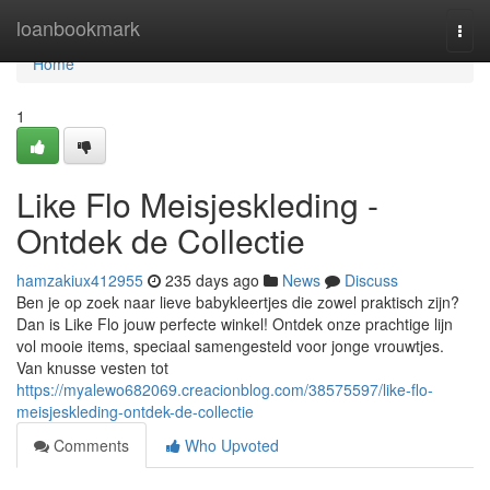
Home
loanbookmark
Togg
navi
Home
1
Like Flo Meisjeskleding -
Ontdek de Collectie
hamzakiux412955
235 days ago
News
Discuss
Ben je op zoek naar lieve babykleertjes die zowel praktisch zijn?
Dan is Like Flo jouw perfecte winkel! Ontdek onze prachtige lijn
vol mooie items, speciaal samengesteld voor jonge vrouwtjes.
Van knusse vesten tot
https://myalewo682069.creacionblog.com/38575597/like-flo-
meisjeskleding-ontdek-de-collectie
Comments
Who Upvoted