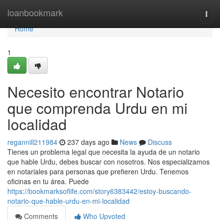
Home
loanbookmark
Togg
navi
Home
1
Necesito encontrar Notario
que comprenda Urdu en mi
localidad
regannill211984
237 days ago
News
Discuss
Tienes un problema legal que necesita la ayuda de un notario
que hable Urdu, debes buscar con nosotros. Nos especializamos
en notariales para personas que prefieren Urdu. Tenemos
oficinas en tu área. Puede
https://bookmarksoflife.com/story6383442/estoy-buscando-
notario-que-hable-urdu-en-mi-localidad
Comments
Who Upvoted