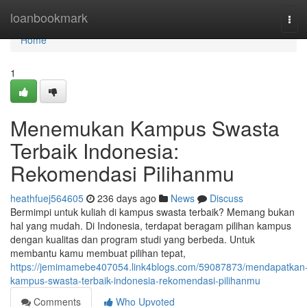
Home
loanbookmark
Tog
navi
Home
1
Menemukan Kampus Swasta
Terbaik Indonesia:
Rekomendasi Pilihanmu
heathfuej564605
236 days ago
News
Discuss
Bermimpi untuk kuliah di kampus swasta terbaik? Memang bukan
hal yang mudah. Di Indonesia, terdapat beragam pilihan kampus
dengan kualitas dan program studi yang berbeda. Untuk
membantu kamu membuat pilihan tepat,
https://jemimamebe407054.link4blogs.com/59087873/mendapatkan
kampus-swasta-terbaik-indonesia-rekomendasi-pilihanmu
Comments
Who Upvoted