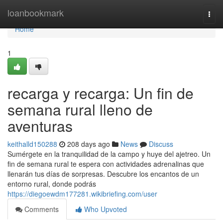
Home
loanbookmark
Togg
navi
Home
1
recarga y recarga: Un fin de
semana rural lleno de
aventuras
keithalld150288
208 days ago
News
Discuss
Sumérgete en la tranquilidad de la campo y huye del ajetreo. Un
fin de semana rural te espera con actividades adrenalinas que
llenarán tus días de sorpresas. Descubre los encantos de un
entorno rural, donde podrás
https://diegoewdm177281.wikibriefing.com/user
Comments
Who Upvoted