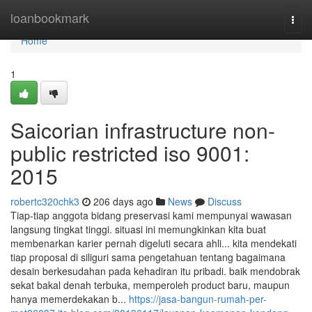
Home
loanbookmark
Togg
navi
Home
1
Saicorian infrastructure non-
public restricted iso 9001:
2015
robertc320chk3
206 days ago
News
Discuss
Tiap-tiap anggota bidang preservasi kami mempunyai wawasan
langsung tingkat tinggi. situasi ini memungkinkan kita buat
membenarkan karier pernah digeluti secara ahli... kita mendekati
tiap proposal di siliguri sama pengetahuan tentang bagaimana
desain berkesudahan pada kehadiran itu pribadi. baik mendobrak
sekat bakal denah terbuka, memperoleh product baru, maupun
hanya memerdekakan b...
https://jasa-bangun-rumah-per-