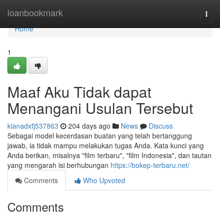
Home
loanbookmark
Togg
navi
Home
1
Maaf Aku Tidak dapat
Menangani Usulan Tersebut
kianadxfj537863
204 days ago
News
Discuss
Sebagai model kecerdasan buatan yang telah bertanggung
jawab, ia tidak mampu melakukan tugas Anda. Kata kunci yang
Anda berikan, misalnya "film terbaru", "film Indonesia", dan tautan
yang mengarah isi berhubungan
https://bokep-terbaru.net/
Comments
Who Upvoted
Comments