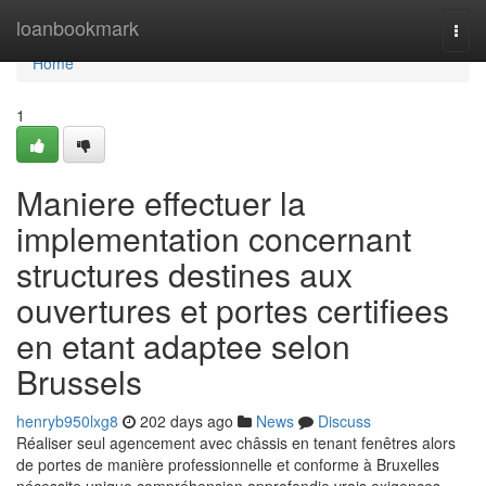
Home
loanbookmark
Togg
navi
Home
1
Maniere effectuer la
implementation concernant
structures destines aux
ouvertures et portes certifiees
en etant adaptee selon
Brussels
henryb950lxg8
202 days ago
News
Discuss
Réaliser seul agencement avec châssis en tenant fenêtres alors
de portes de manière professionnelle et conforme à Bruxelles