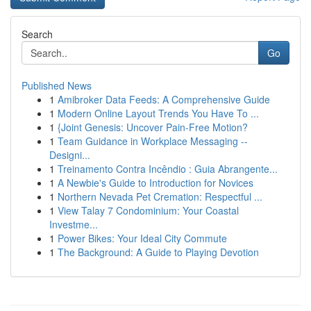
Search
Go
Published News
1
Amibroker Data Feeds: A Comprehensive Guide
1
Modern Online Layout Trends You Have To ...
1
{Joint Genesis: Uncover Pain-Free Motion?
1
Team Guidance in Workplace Messaging --
Designi...
1
Treinamento Contra Incêndio : Guia Abrangente...
1
A Newbie's Guide to Introduction for Novices
1
Northern Nevada Pet Cremation: Respectful ...
1
View Talay 7 Condominium: Your Coastal
Investme...
1
Power Bikes: Your Ideal City Commute
1
The Background: A Guide to Playing Devotion