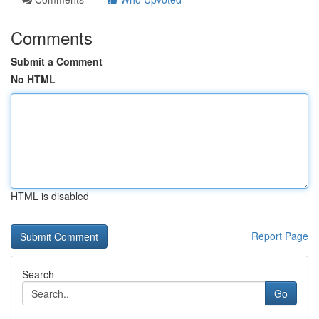
Comments
Submit a Comment
No HTML
HTML is disabled
Report Page
Search
Go