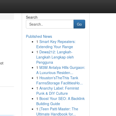
Search
Go
Published News
1
Smart Key Repeaters:
Extending Your Range
1
Dewa212: Langkah-
Langkah Lengkap oleh
Pengguna
ot
1
M3M Antalya Hills Gurgaon:
A Luxurious Residen...
1
Houston'sTheThis Tank
FarmsStorage FacilitiesHo...
1
Anarchy Label: Feminist
Punk & DIY Culture
1
Boost Your SEO: A Backlink
Building Guide
1
{Teen Patti Master: The
Ultimate Handbook for...