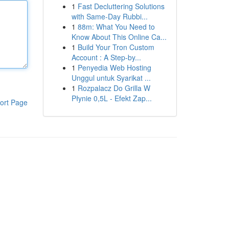
1
Fast Decluttering Solutions
with Same-Day Rubbi...
1
88m: What You Need to
Know About This Online Ca...
1
Build Your Tron Custom
Account : A Step-by...
1
Penyedia Web Hosting
Unggul untuk Syarikat ...
1
Rozpalacz Do Grilla W
Płynie 0,5L - Efekt Zap...
ort Page