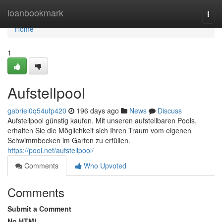
Home
loanbookmark
Togg
navi
Home
1
Aufstellpool
gabriel0q54ufp420
196 days ago
News
Discuss
Aufstellpool günstig kaufen. Mit unseren aufstellbaren Pools,
erhalten Sie die Möglichkeit sich Ihren Traum vom eigenen
Schwimmbecken im Garten zu erfüllen.
https://pool.net/aufstellpool/
Comments
Who Upvoted
Comments
Submit a Comment
No HTML