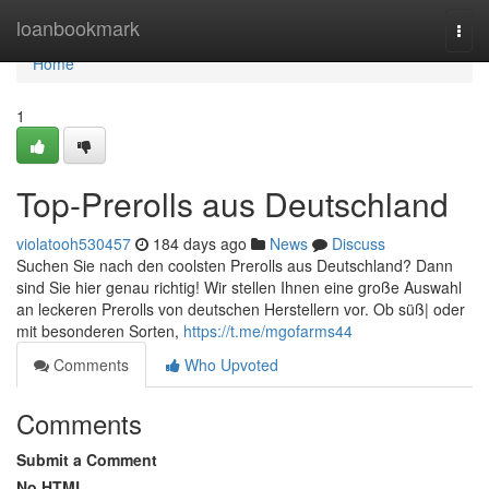
Home
loanbookmark
Togg
navi
Home
1
Top-Prerolls aus Deutschland
violatooh530457
184 days ago
News
Discuss
Suchen Sie nach den coolsten Prerolls aus Deutschland? Dann
sind Sie hier genau richtig! Wir stellen Ihnen eine große Auswahl
an leckeren Prerolls von deutschen Herstellern vor. Ob süß| oder
mit besonderen Sorten,
https://t.me/mgofarms44
Comments
Who Upvoted
Comments
Submit a Comment
No HTML