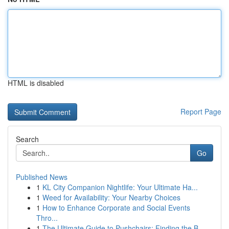
HTML is disabled
Report Page
Search
Go
Published News
1
KL City Companion Nightlife: Your Ultimate Ha...
1
Weed for Availability: Your Nearby Choices
1
How to Enhance Corporate and Social Events
Thro...
1
The Ultimate Guide to Pushchairs: Finding the B...