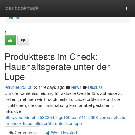
Home
loanbookmark
Togg
navi
Home
1
Produkttests im Check:
Haushaltsgeräte unter der
Lupe
leaxbie625300
119 days ago
News
Discuss
Um die Kaufentscheidung für aktuelle Geräte fürs Zuhause zu
treffen , nehmen wir Produkttests in. Dabei prüfen sie auf die
Funktionen, die das Handhabung komfortabel gestalten .
Inklusive
https://marvinfbhl953335.blogs100.com/41123581/produkttests-
im-check-haushaltsgeräte-unter-der-lupe
Comments
Who Upvoted