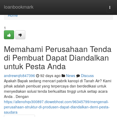
Home
loanbookmark
Togg
navi
Home
1
Memahami Perusahaan Tenda
di Pembuat Dapat Diandalkan
untuk Pesta Anda
andrewrqfc847396
92 days ago
News
Discuss
Apakah Bapak sedang mencari pabrik kanopi di Tanah Air? Kami
pihak adalah pembuat yang terpercaya dan berdedikasi untuk
menyediakan solusi tenda berkualitas tinggi untuk setiap acara
Anda . Dengan
https://allenohqv300897.diowebhost.com/96345799/mengenali-
perusahaan-struktur-di-produsen-dapat-diandalkan-demi-pesta-
saudara