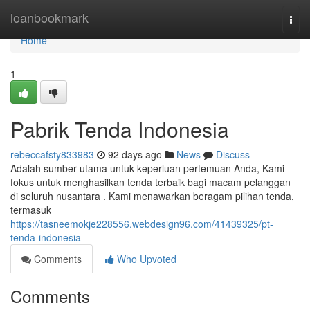
Home
loanbookmark
Togg
navi
Home
1
Pabrik Tenda Indonesia
rebeccafsty833983
92 days ago
News
Discuss
Adalah sumber utama untuk keperluan pertemuan Anda, Kami
fokus untuk menghasilkan tenda terbaik bagi macam pelanggan
di seluruh nusantara . Kami menawarkan beragam pilihan tenda,
termasuk
https://tasneemokje228556.webdesign96.com/41439325/pt-
tenda-indonesia
Comments
Who Upvoted
Comments