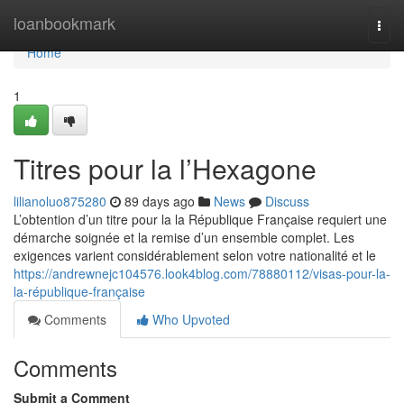
Home
loanbookmark
Togg
navi
Home
1
Titres pour la l’Hexagone
lilianoluo875280
89 days ago
News
Discuss
L’obtention d’un titre pour la la République Française requiert une
démarche soignée et la remise d’un ensemble complet. Les
exigences varient considérablement selon votre nationalité et le
https://andrewnejc104576.look4blog.com/78880112/visas-pour-la-
la-république-française
Comments
Who Upvoted
Comments
Submit a Comment