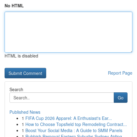
No HTML
HTML is disabled
Report Page
Search
Go
Published News
1
FIFA Cup 2026 Apparel: A Enthusiast's Ear...
1
How to Choose Topsfield top Remodeling Contract...
1
Boost Your Social Media : A Guide to SMM Panels
1
Rubbish Removal Eastern Suburbs Sydney Aiding