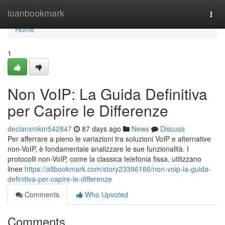
Home
loanbookmark
Togg
navi
Home
1
Non VoIP: La Guida Definitiva
per Capire le Differenze
declanxmkm542847
87 days ago
News
Discuss
Per afferrare a pieno le variazioni tra soluzioni VoIP e alternative
non-VoIP, è fondamentale analizzare le sue funzionalità. I
protocolli non-VoIP, come la classica telefonia fissa, utilizzano
linee
https://altbookmark.com/story23396166/non-voip-la-guida-
definitiva-per-capire-le-differenze
Comments
Who Upvoted
Comments