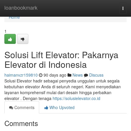
Home
loanbookmark
Togg
navi
Home
1
Solusi Lift Elevator: Pakarnya
Elevator di Indonesia
haimanvzr159810
90 days ago
News
Discuss
Solusi Elevator hadir sebagai penyedia unggulan untuk segala
kebutuhan elevator Anda di seluruh negeri. Kami menyediakan
layanan komprehensif mulai dari desain hingga perbaikan
elevator . Dengan tenaga
https://solusielevator.co.id
Comments
Who Upvoted
Comments