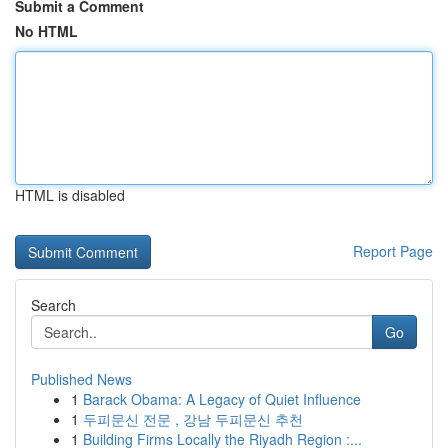
Submit a Comment
No HTML
HTML is disabled
Report Page
Search
Go
Published News
1
Barack Obama: A Legacy of Quiet Influence
1
두피문신 전문 , 강남 두피문신 추천
1
Building Firms Locally the Riyadh Region :...