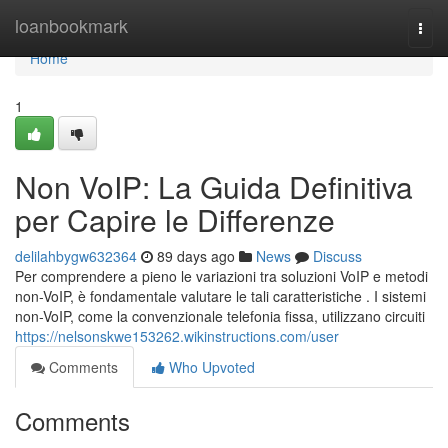
Home
loanbookmark
Togg
navi
Home
1
Non VoIP: La Guida Definitiva
per Capire le Differenze
delilahbygw632364
89 days ago
News
Discuss
Per comprendere a pieno le variazioni tra soluzioni VoIP e metodi
non-VoIP, è fondamentale valutare le tali caratteristiche . I sistemi
non-VoIP, come la convenzionale telefonia fissa, utilizzano circuiti
https://nelsonskwe153262.wikinstructions.com/user
Comments
Who Upvoted
Comments