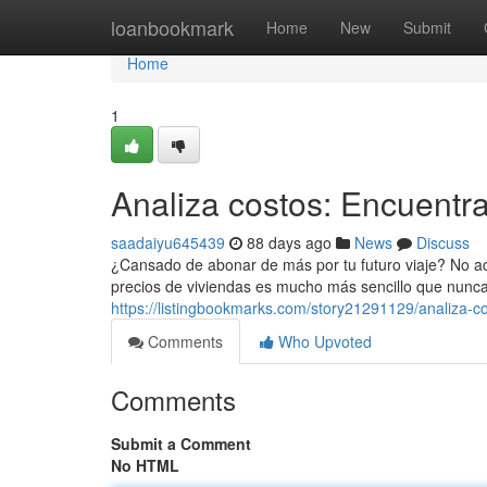
Home
loanbookmark
Home
New
Submit
Home
1
Analiza costos: Encuentra
saadaiyu645439
88 days ago
News
Discuss
¿Cansado de abonar de más por tu futuro viaje? No ac
precios de viviendas es mucho más sencillo que nunca.
https://listingbookmarks.com/story21291129/analiza-c
Comments
Who Upvoted
Comments
Submit a Comment
No HTML