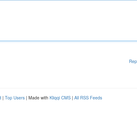
Rep
d
|
Top Users
| Made with
Kliqqi CMS
|
All RSS Feeds