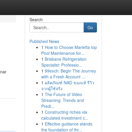
Search
Go
Published News
1
How to Choose Marietta top
Pool Maintenance for...
1
Brisbane Refrigeration
Specialist: Professio...
1
99exch: Begin The Journey
inar
with a Fresh Account ...
1
ผลิตภัณฑ์ NAD ของแท้ รีวิว
จากผู้ใช้จริง
1
The Future of Video
Streaming: Trends and
Predi...
1
Constructing riches via
calculated investment c...
1
Effective guidance stands
the foundation of thr...