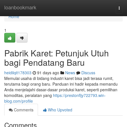
Home
loanbookmark
Togg
navi
Home
1
Pabrik Karet: Petunjuk Utuh
bagi Pendatang Baru
heidilqit178303
91 days ago
News
Discuss
Memulai usaha di bidang industri karet bisa jadi terasa rumit,
terutama bagi orang baru. Panduan ini hadir kepada memandu
Anda menjelajahi dasar-dasar produksi karet, seperti pemilihan
komoditas, peralatan yang
https://prestonfljy722793.win-
blog.com/profile
Comments
Who Upvoted
Comments