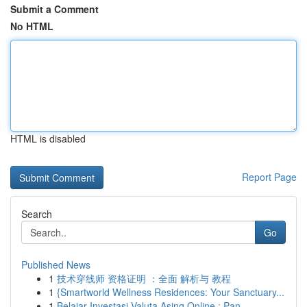
Submit a Comment
No HTML
HTML is disabled
Report Page
Search
Go
Published News
1
技术穿线师 资格证明 ：全面 解析与 教程
1
{Smartworld Wellness Residences: Your Sanctuary...
1
Belajar Investasi Valuta Asing Online : Pan...