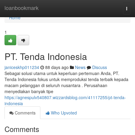
Home
loanbookmark
Togg
navi
Home
1
PT. Tenda Indonesia
janiceskhp011234
88 days ago
News
Discuss
Sebagai solusi utama untuk keperluan pertemuan Anda, PT.
Tenda Indonesia fokus untuk memproduksi tenda terbaik kepada
macam pelanggan di seluruh nusantara . Perusahaan
menyediakan banyak tipe
https://agnespulv540807.wizzardsblog.com/41117255/pt-tenda-
indonesia
Comments
Who Upvoted
Comments