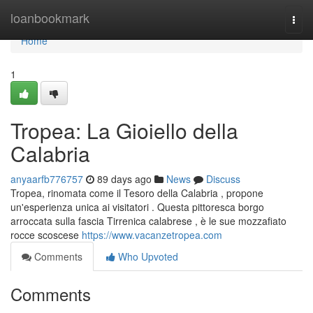
Home
loanbookmark
Togg
navi
Home
1
Tropea: La Gioiello della
Calabria
anyaarfb776757
89 days ago
News
Discuss
Tropea, rinomata come il Tesoro della Calabria , propone
un'esperienza unica ai visitatori . Questa pittoresca borgo
arroccata sulla fascia Tirrenica calabrese , è le sue mozzafiato
rocce scoscese
https://www.vacanzetropea.com
Comments
Who Upvoted
Comments