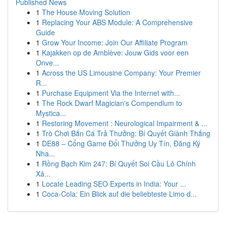
Published News
1
The House Moving Solution
1
Replacing Your ABS Module: A Comprehensive
Guide
1
Grow Your Income: Join Our Affiliate Program
1
Kajakken op de Amblève: Jouw Gids voor een
Onve...
1
Across the US Limousine Company: Your Premier
R...
1
Purchase Equipment Via the Internet with...
1
The Rock Dwarf Magician's Compendium to
Mystica...
1
Restoring Movement : Neurological Impairment & ...
1
Trò Chơi Bắn Cá Trả Thưởng: Bí Quyết Giành Thắng
1
DE88 – Cổng Game Đổi Thưởng Uy Tín, Đăng Ký
Nha...
1
Rồng Bạch Kim 247: Bí Quyết Soi Cầu Lô Chính
Xá...
1
Locate Leading SEO Experts in India: Your ...
1
Coca-Cola: Ein Blick auf die beliebteste Limo d...