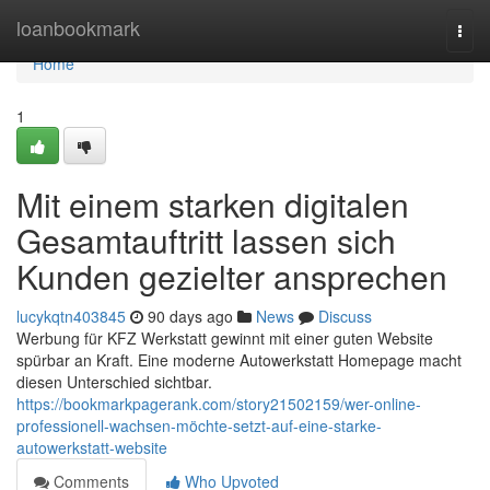
Home
loanbookmark
Togg
navi
Home
1
Mit einem starken digitalen
Gesamtauftritt lassen sich
Kunden gezielter ansprechen
lucykqtn403845
90 days ago
News
Discuss
Werbung für KFZ Werkstatt gewinnt mit einer guten Website
spürbar an Kraft. Eine moderne Autowerkstatt Homepage macht
diesen Unterschied sichtbar.
https://bookmarkpagerank.com/story21502159/wer-online-
professionell-wachsen-möchte-setzt-auf-eine-starke-
autowerkstatt-website
Comments
Who Upvoted