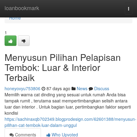
Home
loanbookmark
Togg
navi
Home
1
Menyusun Pilihan Pelapisan
Tembok: Luar & Interior
Terbaik
honeyovyu753806
87 days ago
News
Discuss
Memilih warna cat dinding yang sesuai untuk rumah Anda bisa
tampak rumit , terutama saat mempertimbangkan selisih antara
luar dan interior . Untuk bagian luar, pertimbangkan faktor seperti
kondisi
https://sachinaxqb702349.blogprodesign.com/62601388/menyusun-
pilihan-cat-tembok-luar-dalam-unggul
Comments
Who Upvoted